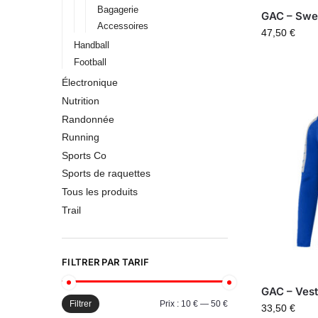
Bagagerie
GAC – Swe
Accessoires
47,50
€
Handball
Football
Électronique
Nutrition
Randonnée
Running
Sports Co
Sports de raquettes
Tous les produits
Trail
FILTRER PAR TARIF
GAC – Ves
Filtrer
Prix :
10 €
—
50 €
33,50
€