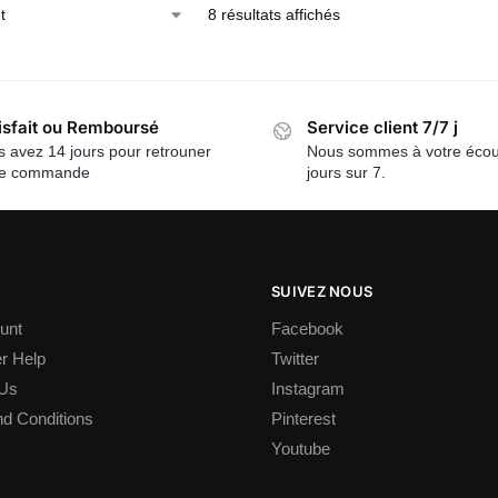
8 résultats affichés
isfait ou Remboursé
Service client 7/7 j
 avez 14 jours pour retrouner
Nous sommes à votre écou
re commande
jours sur 7.
SUIVEZ NOUS
unt
Facebook
r Help
Twitter
 Us
Instagram
d Conditions
Pinterest
Youtube