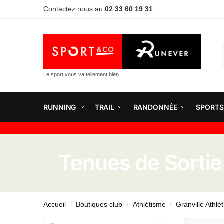
Contactez nous au
02 33 60 19 31
Le sport vous va tellement bien
RUNNING
TRAIL
RANDONNÉE
SPORTS
Tenues de Sorti
Accueil
Boutiques club
Athlétisme
Granville Athlé
/
/
/
Rechercher