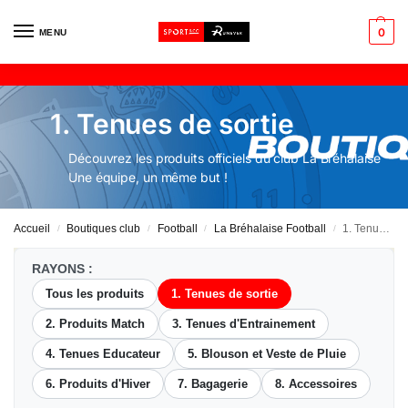
0
MENU
1. Tenues de sortie
Découvrez les produits officiels du club La Bréhalaise
Une équipe, un même but !
Accueil
Boutiques club
Football
La Bréhalaise Football
1. Tenues de sortie
/
/
/
/
RAYONS :
Tous les produits
1. Tenues de sortie
2. Produits Match
3. Tenues d'Entrainement
4. Tenues Educateur
5. Blouson et Veste de Pluie
6. Produits d'Hiver
7. Bagagerie
8. Accessoires