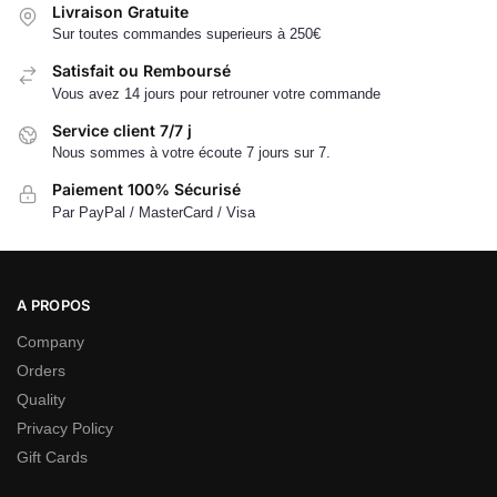
Livraison Gratuite
Sur toutes commandes superieurs à 250€
Satisfait ou Remboursé
Vous avez 14 jours pour retrouner votre commande
Service client 7/7 j
Nous sommes à votre écoute 7 jours sur 7.
Paiement 100% Sécurisé
Par PayPal / MasterCard / Visa
A PROPOS
Company
Orders
Quality
Privacy Policy
Gift Cards