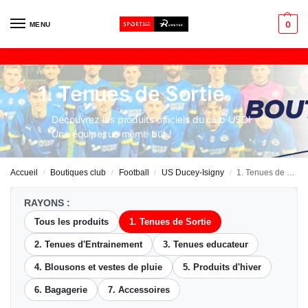
0
MENU
1. Tenues de Sortie
Découvrez les produits officiels du club USDI
Une équipe, un même but !
Accueil
Boutiques club
Football
US Ducey-Isigny
1. Tenues de Sortie
/
/
/
/
RAYONS :
Tous les produits
1. Tenues de Sortie
2. Tenues d'Entrainement
3. Tenues educateur
4. Blousons et vestes de pluie
5. Produits d'hiver
6. Bagagerie
7. Accessoires