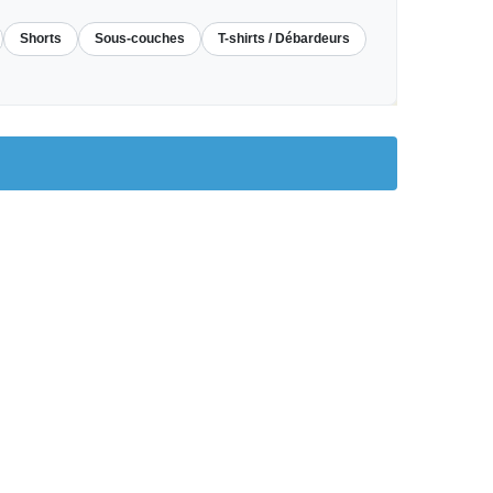
Shorts
Sous-couches
T-shirts / Débardeurs