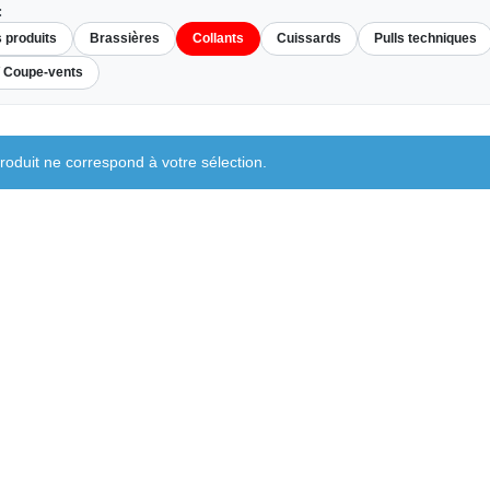
:
s produits
Brassières
Collants
Cuissards
Pulls techniques
/ Coupe-vents
oduit ne correspond à votre sélection.