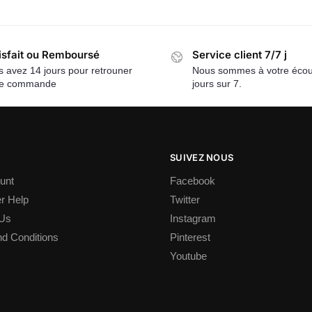
isfait ou Remboursé
Service client 7/7 j
 avez 14 jours pour retrouner
Nous sommes à votre écou
re commande
jours sur 7.
SUIVEZ NOUS
unt
Facebook
r Help
Twitter
 Us
Instagram
d Conditions
Pinterest
Youtube