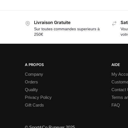
Livraison Gratuite
Sat
Sur toutes commandes superieurs à
Vous
250€
vot
A PROPOS
AIDE
Company
My Acco
Orders
Custome
Quality
Contact
Privacy Policy
Terms an
Gift Cards
FAQ
© Sport&Co Runever 2025