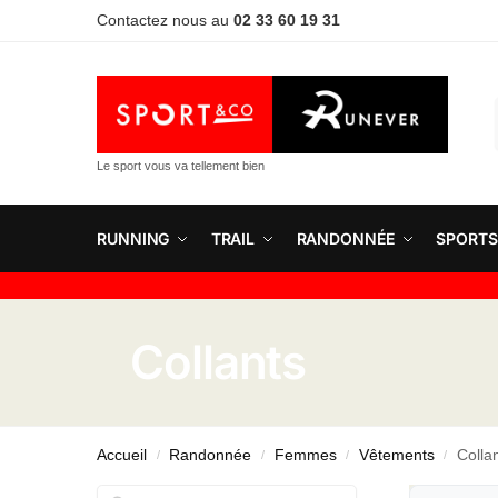
Contactez nous au
02 33 60 19 31
Le sport vous va tellement bien
RUNNING
TRAIL
RANDONNÉE
SPORTS
Collants
Accueil
Randonnée
Femmes
Vêtements
Colla
/
/
/
/
Rechercher