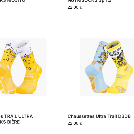
KS MOJITO
NUTRISOCKS Spritz
22,00
€
es TRAIL ULTRA
Chaussettes Ultra Trail DBDB
KS BIÈRE
22,00
€