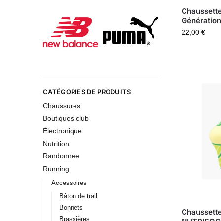
Chausset
Génératio
22,00
€
CATÉGORIES DE PRODUITS
Chaussures
Boutiques club
Électronique
Nutrition
Randonnée
Running
Accessoires
Bâton de trail
Bonnets
Chaussett
Brassières