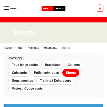
0
MENU
Shorts
Accueil
Trail
Femmes
Vêtements
Shorts
/
/
/
/
RAYONS :
Tous les produits
Brassières
Collants
Cuissards
Pulls techniques
Shorts
Sous-couches
T-shirts / Débardeurs
Vestes / Coupe-vents