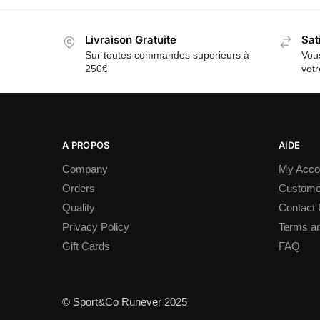
Livraison Gratuite
Sat
Sur toutes commandes superieurs à
Vous
250€
vot
A PROPOS
AIDE
Company
My Acco
Orders
Custome
Quality
Contact
Privacy Policy
Terms an
Gift Cards
FAQ
© Sport&Co Runever 2025