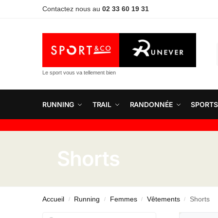
Contactez nous au
02 33 60 19 31
Le sport vous va tellement bien
RUNNING
TRAIL
RANDONNÉE
SPORTS
Shorts
Accueil
Running
Femmes
Vêtements
Shorts
/
/
/
/
Rechercher