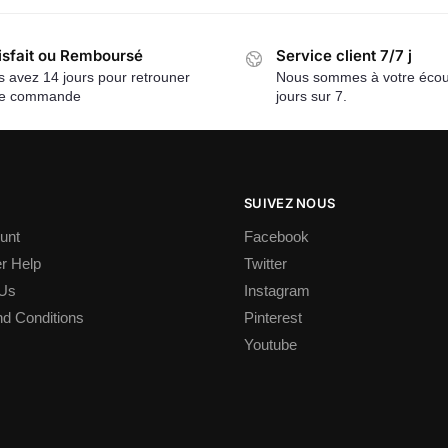
isfait ou Remboursé
Service client 7/7 j
 avez 14 jours pour retrouner
Nous sommes à votre écou
re commande
jours sur 7.
SUIVEZ NOUS
unt
Facebook
r Help
Twitter
 Us
Instagram
d Conditions
Pinterest
Youtube