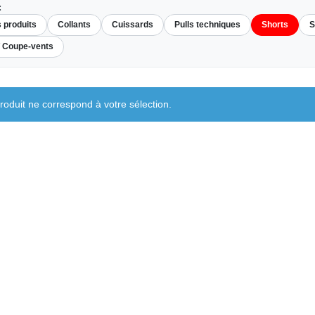
:
s produits
Collants
Cuissards
Pulls techniques
Shorts
S
/ Coupe-vents
oduit ne correspond à votre sélection.