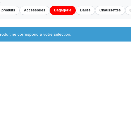
:
s produits
Accessoires
Bagagerie
Balles
Chaussettes
oduit ne correspond à votre sélection.