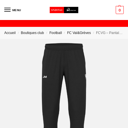
0
MENU
Accueil
Boutiques club
Football
FC Val&Grèves
FCVG – Pantalon de Survêtement
/
/
/
/