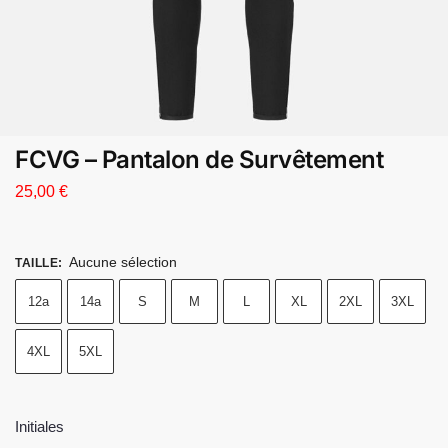
FCVG – Pantalon de Survêtement
25,00
€
Aucune sélection
TAILLE
:
12a
14a
S
M
L
XL
2XL
3XL
4XL
5XL
Initiales