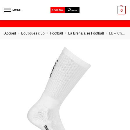
0
MENU
Accueil
Boutiques club
Football
La Bréhalaise Football
LB – Chaussettes Basses
/
/
/
/