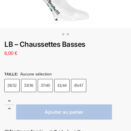
LB – Chaussettes Basses
6,00
€
Aucune sélection
TAILLE
:
28/32
33/36
37/40
41/44
45/47
Ajouter au panier