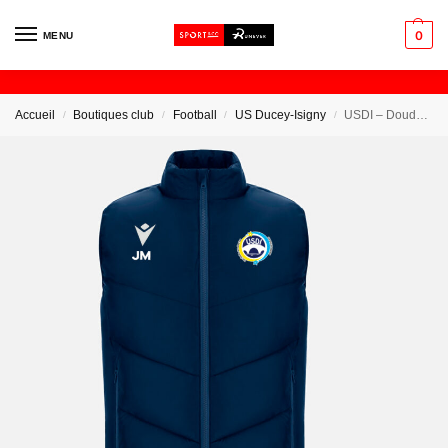
0
MENU
Accueil
Boutiques club
Football
US Ducey-Isigny
USDI – Doudoune Sans Manche
/
/
/
/