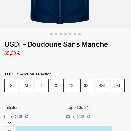
USDI – Doudoune Sans Manche
65,00
€
Aucune sélection
TAILLE
:
S
M
L
XL
2XL
3XL
4XL
5XL
Initiales
Logo Club
*
(+3,00 €)
(+3,00 €)