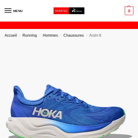
0
MENU
Accueil
Running
Hommes
Chaussures
Arahi 8
/
/
/
/