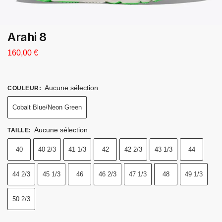
Arahi 8
160,00
€
Aucune sélection
COULEUR
:
Cobalt Blue/Neon Green
Aucune sélection
TAILLE
:
40
40 2/3
41 1/3
42
42 2/3
43 1/3
44
44 2/3
45 1/3
46
46 2/3
47 1/3
48
49 1/3
50 2/3