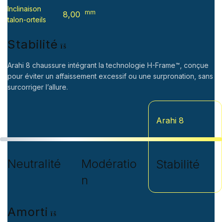
Inclinaison
mm
8,00
talon-orteils
Stabilité
Arahi 8 chaussure intégrant la technologie H-Frame™, conçue
pour éviter un affaissement excessif ou une surpronation, sans
surcorriger l’allure.
Arahi 8
Neutralité
Modératio
Stabilité
n
Amorti