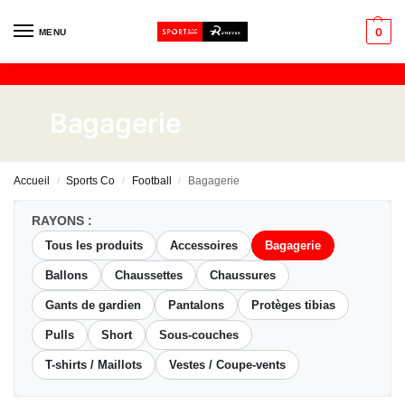
0
MENU
Bagagerie
Accueil
Sports Co
Football
Bagagerie
/
/
/
RAYONS :
Tous les produits
Accessoires
Bagagerie
Ballons
Chaussettes
Chaussures
Gants de gardien
Pantalons
Protèges tibias
Pulls
Short
Sous-couches
T-shirts / Maillots
Vestes / Coupe-vents