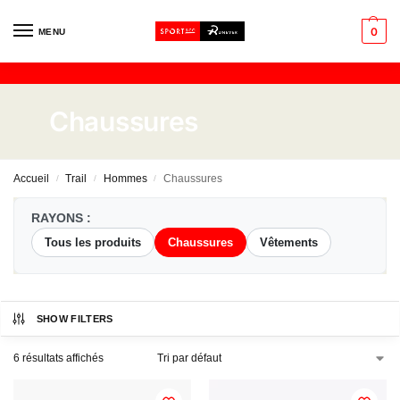
0
MENU
Chaussures
Accueil
Trail
Hommes
Chaussures
/
/
/
RAYONS :
Tous les produits
Chaussures
Vêtements
SHOW FILTERS
6 résultats affichés