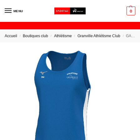
0
MENU
Accueil
Boutiques club
Athlétisme
Granville Athlétisme Club
GAC – Débardeur
/
/
/
/