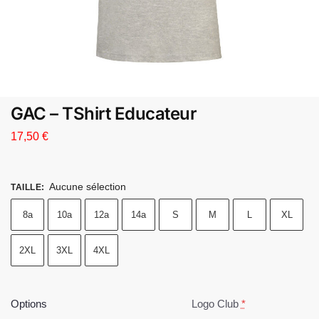
GAC – TShirt Educateur
17,50
€
Aucune sélection
TAILLE
:
8a
10a
12a
14a
S
M
L
XL
2XL
3XL
4XL
Options
Logo Club
*