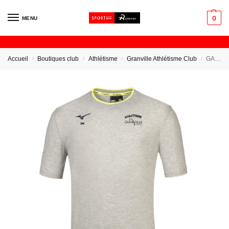
0
MENU
Accueil
Boutiques club
Athlétisme
Granville Athlétisme Club
GAC – TShirt Educateur
/
/
/
/