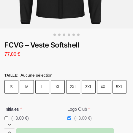
FCVG – Veste Softshell
77,00
€
Aucune sélection
TAILLE
:
S
M
L
XL
2XL
3XL
4XL
5XL
Initiales
*
Logo Club
*
(+3,00 €)
(+3,00 €)