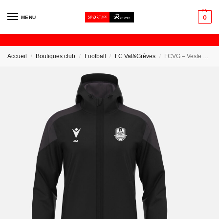
0
MENU
Accueil
Boutiques club
Football
FC Val&Grèves
FCVG – Veste Softshell
/
/
/
/