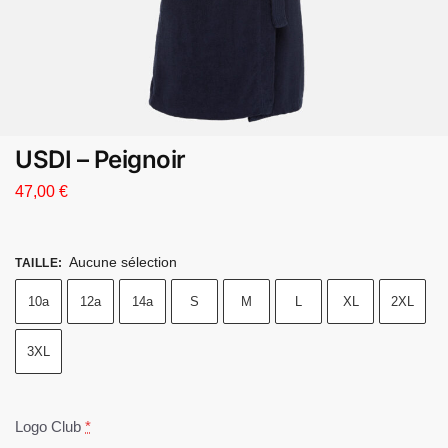
USDI – Peignoir
47,00
€
Aucune sélection
TAILLE
:
10a
12a
14a
S
M
L
XL
2XL
3XL
Logo Club
*