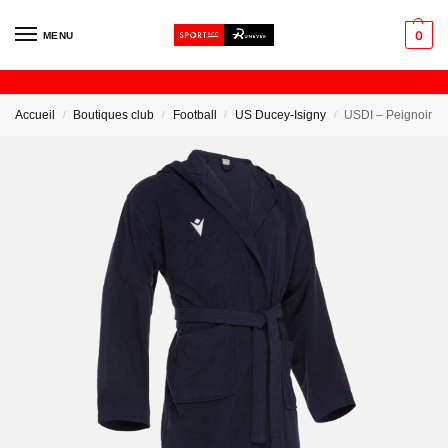
0
MENU
Accueil
Boutiques club
Football
US Ducey-Isigny
USDI – Peignoir
/
/
/
/