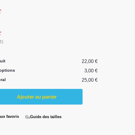
*
*
€)
uit
22,00 €
 options
3,00 €
ral
25,00 €
Ajouter au panier
aux favoris
Guide des tailles