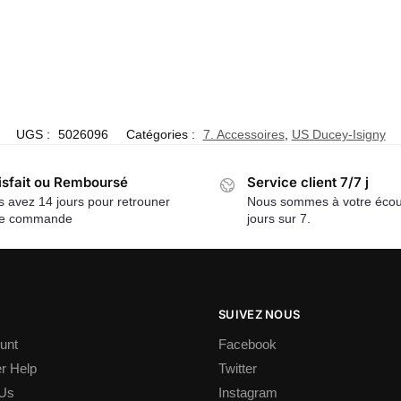
UGS :
5026096
Catégories :
7. Accessoires
,
US Ducey-Isigny
isfait ou Remboursé
Service client 7/7 j
 avez 14 jours pour retrouner
Nous sommes à votre écou
re commande
jours sur 7.
SUIVEZ NOUS
unt
Facebook
r Help
Twitter
 Us
Instagram