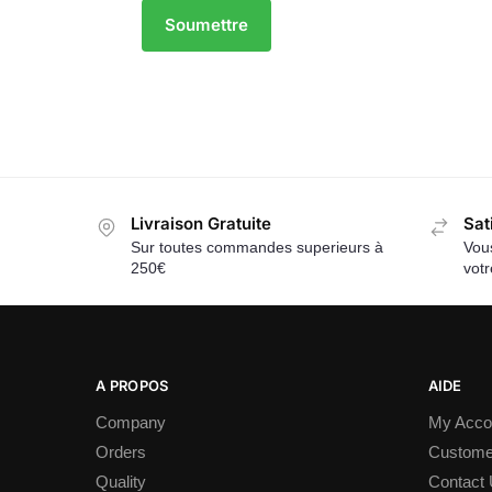
Livraison Gratuite
Sat
Sur toutes commandes superieurs à
Vous
250€
vot
A PROPOS
AIDE
Company
My Acco
Orders
Custome
Quality
Contact