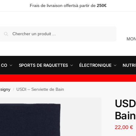
Frais de livraison offertsà partir de
250€
Recherche
MON
 CO
SPORTS DE RAQUETTES
ÉLECTRONIQUE
NUTRI
signy
USDI – Serviette de Bain
/
USDI
Bain
22,00
€