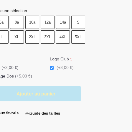
cune sélection
6a
8a
10a
12a
14a
S
L
XL
2XL
3XL
4XL
5XL
Logo Club
*
s
(+3,00 €)
(+3,00 €)
age Dos
(+5,00 €)
Ajouter au panier
aux favoris
Guide des tailles