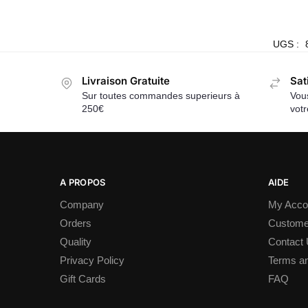
UGS :
Livraison Gratuite
Sat
Sur toutes commandes superieurs à
Vous
250€
vot
A PROPOS
AIDE
Company
My Acco
Orders
Custome
Quality
Contact
Privacy Policy
Terms an
Gift Cards
FAQ