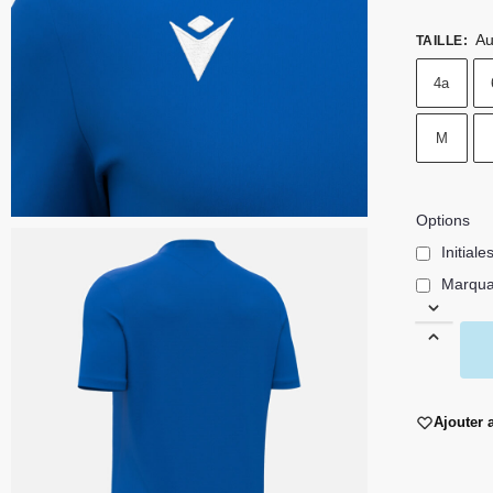
Au
TAILLE
:
4a
M
Options
Initiale
Marqu
Ajouter 