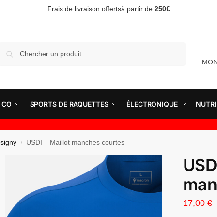
Frais de livraison offertsà partir de
250€
Recherche
MON
 CO
SPORTS DE RAQUETTES
ÉLECTRONIQUE
NUTRI
signy
USDI – Maillot manches courtes
/
USDI
man
17,00
€