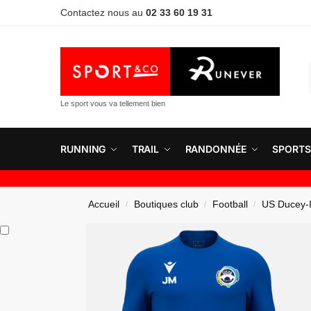
Contactez nous au
02 33 60 19 31
Le sport vous va tellement bien
RUNNING
TRAIL
RANDONNÉE
SPORTS
Accueil
Boutiques club
Football
US Ducey-I
/
/
/