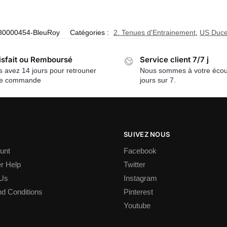
80000454-BleuRoy
Catégories :
2. Tenues d'Entrainement
,
US Duce
isfait ou Remboursé
Service client 7/7 j
 avez 14 jours pour retrouner
Nous sommes à votre écou
re commande
jours sur 7.
SUIVEZ NOUS
unt
Facebook
r Help
Twitter
 Us
Instagram
d Conditions
Pinterest
Youtube