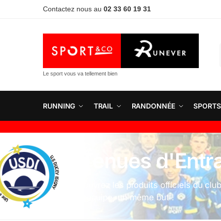
Contactez nous au
02 33 60 19 31
Le sport vous va tellement bien
RUNNING
TRAIL
RANDONNÉE
SPORTS
2. Tenues d'Ent
Découvrez les produits officiels du clu
Une équipe, un même but !