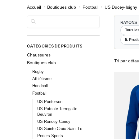
Accueil
Boutiques club
Football
US Ducey-Isigny
/
/
/
Rechercher
RAYONS 
Tous le
5. Produ
CATÉGORIES DE PRODUITS
Chaussures
Boutiques club
Rugby
Athlétisme
Handball
Football
US Pontorson
US Patriote Terregatte
Beuvron
US Roncey Cerisy
US Sainte Croix Saint-Lo
Periers Sports