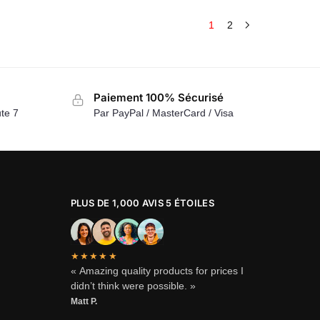
1
2
Paiement 100% Sécurisé
te 7
Par PayPal / MasterCard / Visa
PLUS DE 1,000 AVIS 5 ÉTOILES
★★★★★
« Amazing quality products for prices I
didn’t think were possible. »
Matt P.