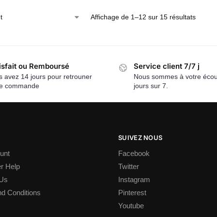
Affichage de 1–12 sur 15 résultats
isfait ou Remboursé
Service client 7/7 j
 avez 14 jours pour retrouner
Nous sommes à votre écou
re commande
jours sur 7.
SUIVEZ NOUS
unt
Facebook
r Help
Twitter
 Us
Instagram
d Conditions
Pinterest
Youtube