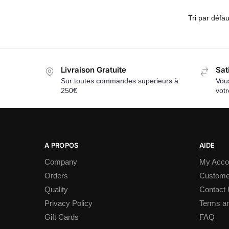
Livraison Gratuite
Sat
Sur toutes commandes superieurs à
Vous
250€
vot
A PROPOS
AIDE
Company
My Acco
Orders
Custome
Quality
Contact
Privacy Policy
Terms an
Gift Cards
FAQ