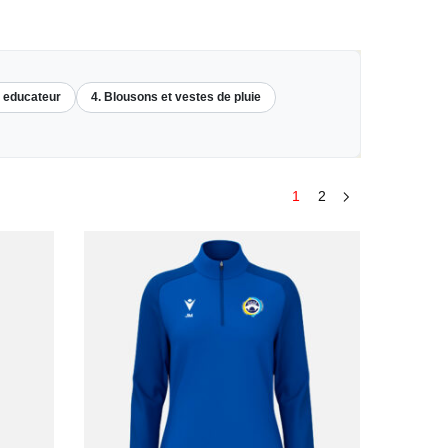
s educateur
4. Blousons et vestes de pluie
1
2