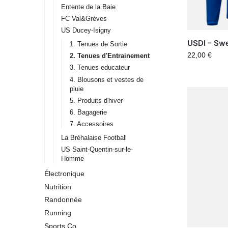
Entente de la Baie
FC Val&Grèves
US Ducey-Isigny
USDI – Swe
1. Tenues de Sortie
22,00
€
2. Tenues d'Entrainement
3. Tenues educateur
4. Blousons et vestes de
pluie
5. Produits d'hiver
6. Bagagerie
7. Accessoires
La Bréhalaise Football
US Saint-Quentin-sur-le-
Homme
Électronique
Nutrition
Randonnée
Running
Sports Co