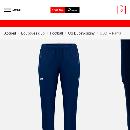
0
MENU
Accueil
Boutiques club
Football
US Ducey-Isigny
USDI – Pantalon de Survêtement Femme
/
/
/
/