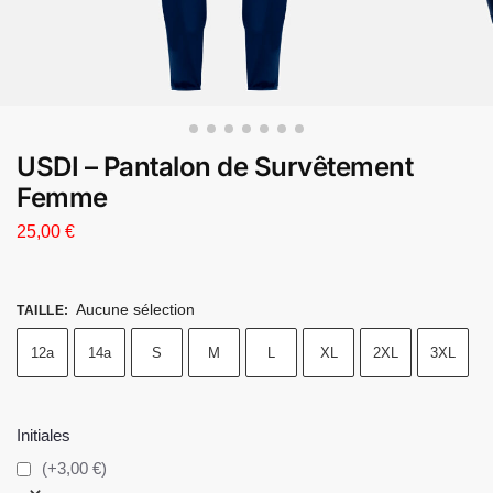
USDI – Pantalon de Survêtement
Femme
25,00
€
Aucune sélection
TAILLE
:
12a
14a
S
M
L
XL
2XL
3XL
Initiales
(+3,00 €)