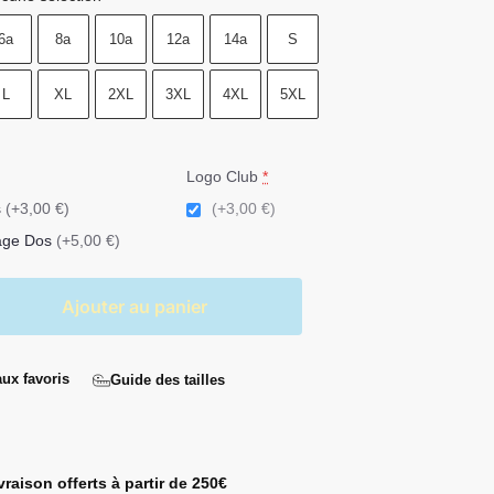
6a
8a
10a
12a
14a
S
L
XL
2XL
3XL
4XL
5XL
Logo Club
*
s
(+3,00 €)
(+3,00 €)
age Dos
(+5,00 €)
Ajouter au panier
aux favoris
Guide des tailles
ivraison offerts à partir de 250€