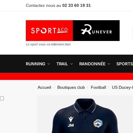
Contactez nous au
02 33 60 19 31
Le sport vous va tellement bien
RUNNING
TRAIL
RANDONNÉE
SPORTS
Accueil
Boutiques club
Football
US Ducey-I
/
/
/