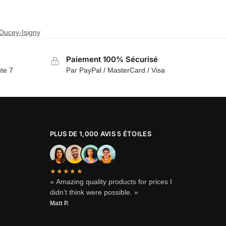
Ducey-Isigny
Paiement 100% Sécurisé
te 7
Par PayPal / MasterCard / Visa
PLUS DE 1,000 AVIS 5 ÉTOILES
★★★★★
« Amazing quality products for prices I
didn’t think were possible. »
Matt P.