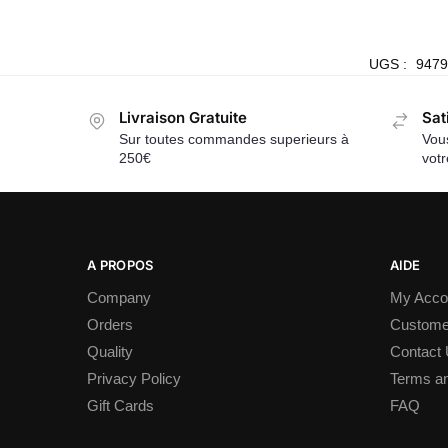
UGS :
9479
Livraison Gratuite
Sat
Sur toutes commandes superieurs à
Vous
250€
vot
A PROPOS
AIDE
Company
My Acco
Orders
Custome
Quality
Contact
Privacy Policy
Terms an
Gift Cards
FAQ