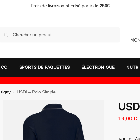
Frais de livraison offertsà partir de
250€
Recherche
MON
 CO
SPORTS DE RAQUETTES
ÉLECTRONIQUE
NUTRI
signy
USDI – Polo Simple
/
USDI
19,00
€
Au
TAILLE
: