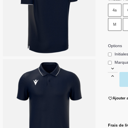
4a
M
Options
Initiale
Marqu
Ajouter 
Frais de l