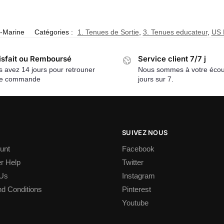
-Marine
Catégories :
1. Tenues de Sortie
,
3. Tenues educateur
,
US 
isfait ou Remboursé
Service client 7/7 j
 avez 14 jours pour retrouner
Nous sommes à votre écou
re commande
jours sur 7.
SUIVEZ NOUS
unt
Facebook
r Help
Twitter
 Us
Instagram
d Conditions
Pinterest
Youtube