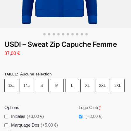
USDI – Sweat Zip Capuche Femme
37,00
€
Aucune sélection
TAILLE
:
12a
14a
S
M
L
XL
2XL
3XL
Options
Logo Club
*
Initiales
(+3,00 €)
(+3,00 €)
Marquage Dos
(+5,00 €)