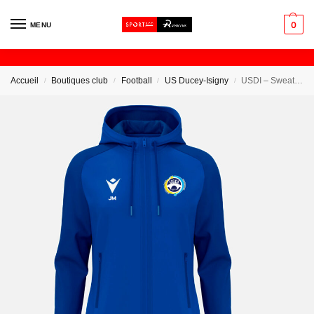
0
MENU
Accueil
Boutiques club
Football
US Ducey-Isigny
USDI – Sweat Zip Capuche Femme
/
/
/
/