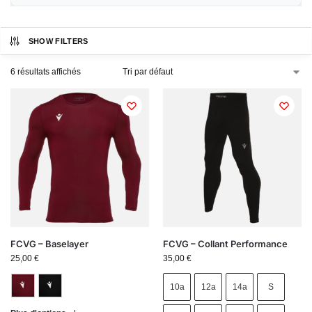
SHOW FILTERS
6 résultats affichés
FCVG – Baselayer
FCVG – Collant Performance
25,00
€
35,00
€
10a
12a
14a
S