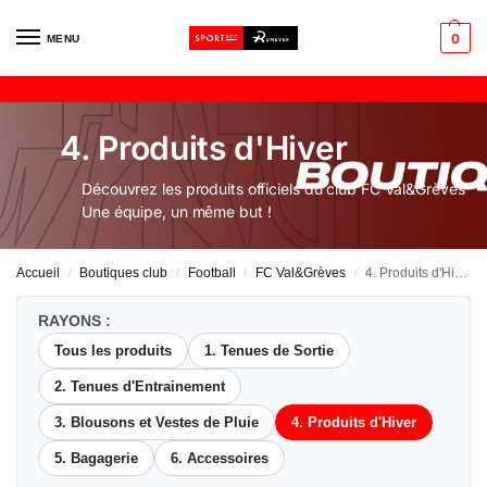
0
MENU
4. Produits d'Hiver
Découvrez les produits officiels du club FC Val&Grèves
Une équipe, un même but !
Accueil
Boutiques club
Football
FC Val&Grèves
4. Produits d'Hiver
/
/
/
/
RAYONS :
Tous les produits
1. Tenues de Sortie
2. Tenues d'Entrainement
3. Blousons et Vestes de Pluie
4. Produits d'Hiver
5. Bagagerie
6. Accessoires