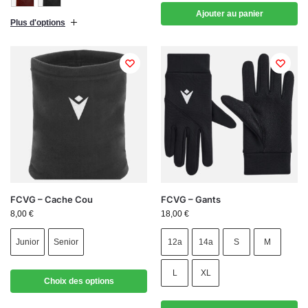
Ajouter au panier
Plus d'options
FCVG – Cache Cou
FCVG – Gants
8,00
€
18,00
€
Junior
Senior
12a
14a
S
M
L
XL
Choix des options