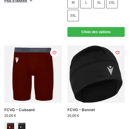
Plus d'options
M
L
XL
2XL
3XL
Choix des options
FCVG – Cuissard
FCVG – Bonnet
20,00
€
20,00
€