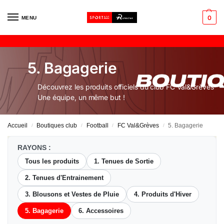
0
MENU
5. Bagagerie
Découvrez les produits officiels du club FC Val&Grèves
Une équipe, un même but !
Accueil
Boutiques club
Football
FC Val&Grèves
5. Bagagerie
/
/
/
/
RAYONS :
Tous les produits
1. Tenues de Sortie
2. Tenues d'Entrainement
3. Blousons et Vestes de Pluie
4. Produits d'Hiver
5. Bagagerie
6. Accessoires