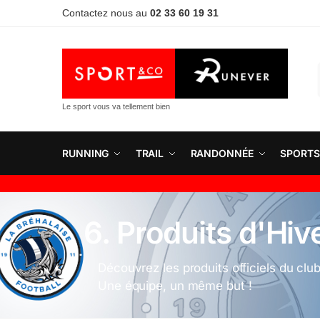
Contactez nous au
02 33 60 19 31
Le sport vous va tellement bien
RUNNING
TRAIL
RANDONNÉE
SPORTS
6. Produits d'Hiv
Découvrez les produits officiels du clu
Une équipe, un même but !