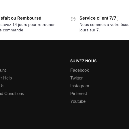
isfait ou Remboursé
Service client 7/7 j
 avez 14 jours pour retrouner
Nous sommes à votre écou
re commande
jours sur 7.
SUIVEZ NOUS
unt
Facebook
r Help
Twitter
 Us
Instagram
d Conditions
Pinterest
Youtube