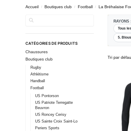
Accueil
Boutiques club
Football
La Bréhalaise Foo
/
/
/
Rechercher
RAYONS 
Tous le
5. Blous
CATÉGORIES DE PRODUITS
Chaussures
Boutiques club
Rugby
Athlétisme
Handball
Football
US Pontorson
US Patriote Terregatte
Beuvron
US Roncey Cerisy
US Sainte Croix Saint-Lo
Periers Sports