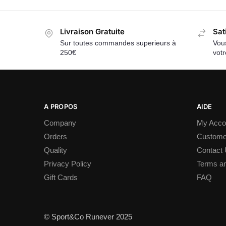
Livraison Gratuite
Sat
Sur toutes commandes superieurs à
Vous
250€
vot
A PROPOS
AIDE
Company
My Acco
Orders
Custome
Quality
Contact
Privacy Policy
Terms an
Gift Cards
FAQ
© Sport&Co Runever 2025