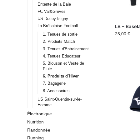
Entente de la Baie
FC Val&Grèves
US Ducey-Isigny
La Bréhalaise Football
LB – Basel
25,00
€
1. Tenues de sortie
2. Produits Match
3. Tenues d'Entrainement
4. Tenues Educateur
5. Blouson et Veste de
Pluie
6. Produits d'Hiver
7. Bagagerie
8. Accessoires
US Saint-Quentin-sur-le-
Homme
Électronique
Nutrition
Randonnée
Running