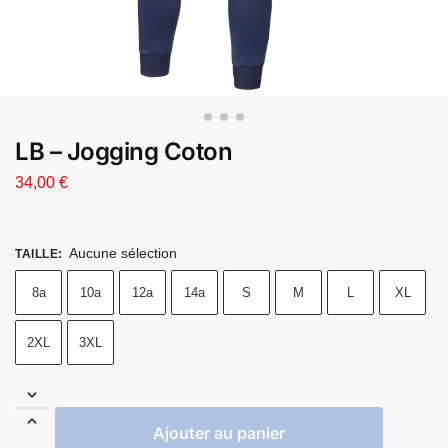
LB – Jogging Coton
34,00
€
Aucune sélection
TAILLE
:
8a
10a
12a
14a
S
M
L
XL
2XL
3XL
Ajouter au panier