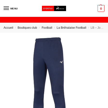
0
MENU
Accueil
Boutiques club
Football
La Bréhalaise Football
LB – Jogging Coton
/
/
/
/