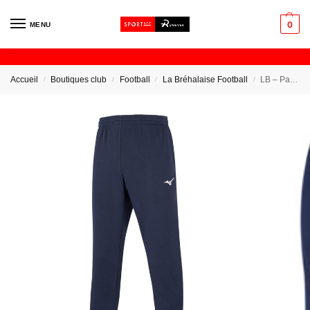
0
MENU
Accueil
Boutiques club
Football
La Bréhalaise Football
LB – Pantalon de Survetement
/
/
/
/