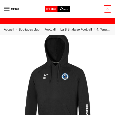
0
MENU
Accueil
Boutiques club
Football
La Bréhalaise Football
4. Tenues Educateur
/
/
/
/