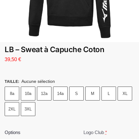
LB – Sweat à Capuche Coton
39,50
€
Aucune sélection
TAILLE
:
8a
10a
12a
14a
S
M
L
XL
2XL
3XL
Options
Logo Club
*