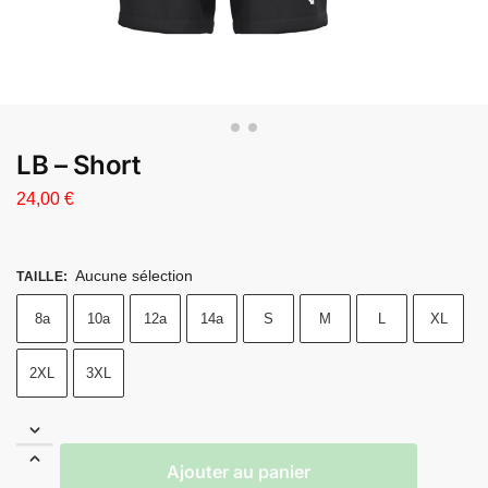
LB – Short
24,00
€
Aucune sélection
TAILLE
:
8a
10a
12a
14a
S
M
L
XL
2XL
3XL
Ajouter au panier