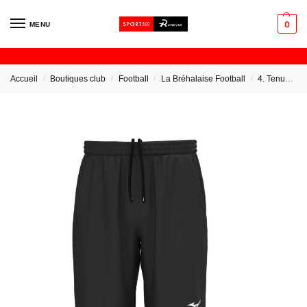
0
MENU
Accueil
Boutiques club
Football
La Bréhalaise Football
4. Tenues Educateur
/
/
/
/