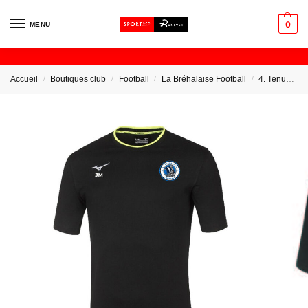
0
MENU
Accueil
Boutiques club
Football
La Bréhalaise Football
4. Tenues Educateur
/
/
/
/