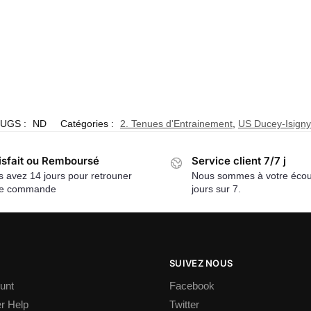
UGS :
ND
Catégories :
2. Tenues d'Entrainement
,
US Ducey-Isigny
isfait ou Remboursé
Service client 7/7 j
 avez 14 jours pour retrouner
Nous sommes à votre écou
re commande
jours sur 7.
SUIVEZ NOUS
unt
Facebook
r Help
Twitter