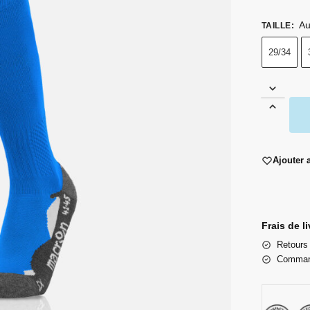
Au
TAILLE
:
29/34
Ajouter 
Frais de l
Retours 
Command