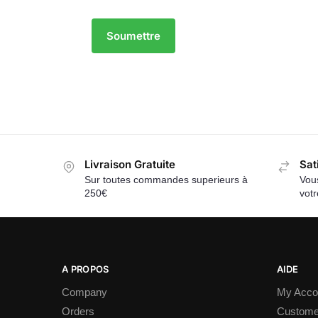
Livraison Gratuite
Sat
Sur toutes commandes superieurs à
Vous
250€
vot
A PROPOS
AIDE
Company
My Acco
Orders
Custome