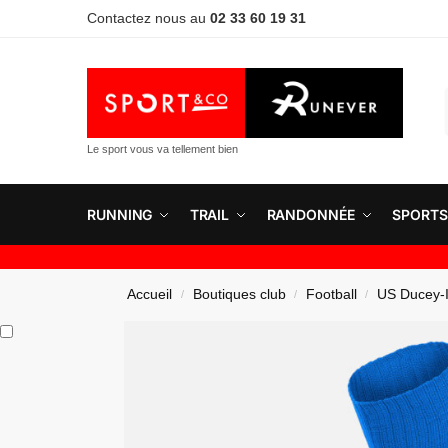
Contactez nous au
02 33 60 19 31
Le sport vous va tellement bien
RUNNING
TRAIL
RANDONNÉE
SPORTS
Accueil
Boutiques club
Football
US Ducey-I
/
/
/