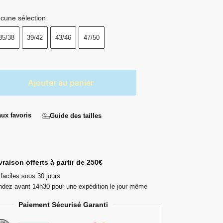
cune sélection
35/38
39/42
43/46
47/50
Ajouter au panier
aux favoris
Guide des tailles
ivraison offerts à partir de 250€
faciles sous 30 jours
ez avant 14h30 pour une expédition le jour même
Paiement Sécurisé Garanti