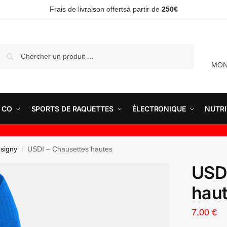
Frais de livraison offertsà partir de
250€
Recherche
MON
 CO
SPORTS DE RAQUETTES
ÉLECTRONIQUE
NUTRI
signy
USDI – Chausettes hautes
/
USDI
hau
7,00
€