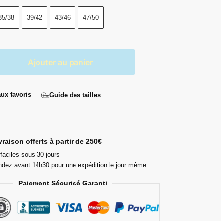
35/38
39/42
43/46
47/50
Ajouter au panier
aux favoris
Guide des tailles
ivraison offerts à partir de 250€
faciles sous 30 jours
ez avant 14h30 pour une expédition le jour même
Paiement Sécurisé Garanti