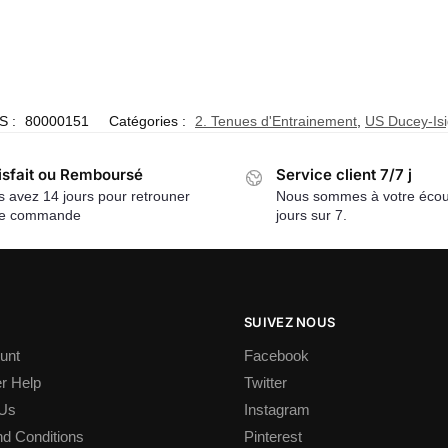
S :
80000151
Catégories :
2. Tenues d'Entrainement
,
US Ducey-Is
isfait ou Remboursé
Service client 7/7 j
 avez 14 jours pour retrouner
Nous sommes à votre écou
re commande
jours sur 7.
SUIVEZ NOUS
unt
Facebook
r Help
Twitter
 Us
Instagram
d Conditions
Pinterest