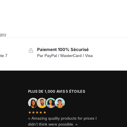
igny
Paiement 100% Sécurisé
te 7
Par PayPal / MasterCard / Visa
PLUS DE 1,000 AVIS 5 ÉTOILES
★★★★★
« Amazing quality products for prices I
didn’t think were possible. »