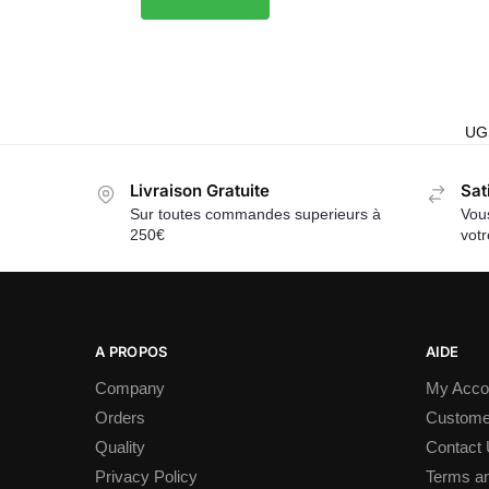
UG
Livraison Gratuite
Sat
Sur toutes commandes superieurs à
Vous
250€
vot
A PROPOS
AIDE
Company
My Acco
Orders
Custome
Quality
Contact
Privacy Policy
Terms an