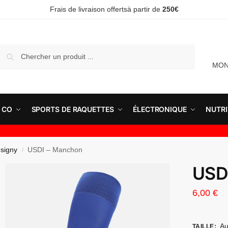
Frais de livraison offertsà partir de
250€
Recherche
MON
 CO
SPORTS DE RAQUETTES
ÉLECTRONIQUE
NUTRI
signy
USDI – Manchon
/
USD
6,00
€
Au
TAILLE
: