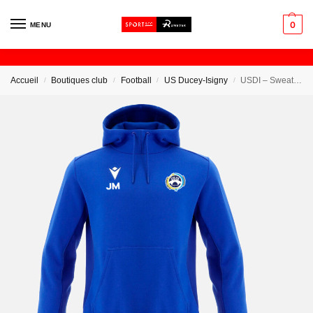
0
MENU
Accueil
Boutiques club
Football
US Ducey-Isigny
USDI – Sweat à capuche
/
/
/
/