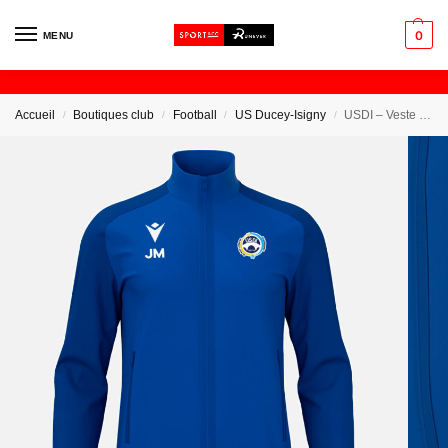
0
MENU
Accueil
Boutiques club
Football
US Ducey-Isigny
USDI – Veste de survetement
/
/
/
/