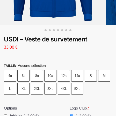
USDI – Veste de survetement
33,00
€
Aucune sélection
TAILLE
:
4a
6a
8a
10a
12a
14a
S
M
L
XL
2XL
3XL
4XL
5XL
Options
Logo Club
*
Initiales
(+3,00 €)
(+3,00 €)