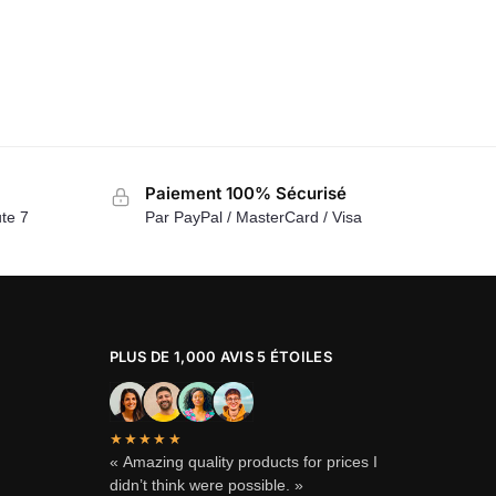
Paiement 100% Sécurisé
te 7
Par PayPal / MasterCard / Visa
PLUS DE 1,000 AVIS 5 ÉTOILES
★★★★★
« Amazing quality products for prices I
didn’t think were possible. »