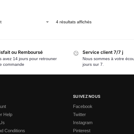
4 résultats affichés
isfait ou Remboursé
Service client 7/7 j
 avez 14 jours pour retrouner
Nous sommes à votre écou
re commande
jours sur 7.
SUIVEZ NOUS
unt
Facebook
r Help
Twitter
 Us
Instagram
d Conditions
Pinterest