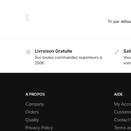
Livraison Gratuite
Sat
Sur toutes commandes superieurs à
Vous
250€
vot
A PROPOS
AIDE
Company
My Acco
Orders
Custome
Quality
Contact
Privacy Policy
Terms an