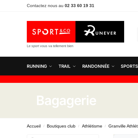
Contactez nous au
02 33 60 19 31
Le sport vous va tellement bien
RUNNING
TRAIL
RANDONNÉE
SPORTS
Bagagerie
Accueil
Boutiques club
Athlétisme
Granville Athlé
/
/
/
Rechercher