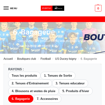
0
MENU
6. Bagagerie
Découvrez les produits officiels du club USDI
Une équipe, un même but !
Accueil
Boutiques club
Football
US Ducey-Isigny
6. Bagagerie
/
/
/
/
RAYONS :
Tous les produits
1. Tenues de Sortie
2. Tenues d'Entrainement
3. Tenues educateur
4. Blousons et vestes de pluie
5. Produits d'hiver
6. Bagagerie
7. Accessoires