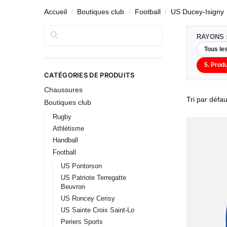
Accueil
Boutiques club
Football
US Ducey-Isigny
/
/
/
Rechercher
RAYONS 
Tous le
5. Produ
CATÉGORIES DE PRODUITS
Chaussures
Boutiques club
Rugby
Athlétisme
Handball
Football
US Pontorson
US Patriote Terregatte
Beuvron
US Roncey Cerisy
US Sainte Croix Saint-Lo
Periers Sports