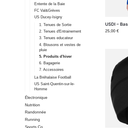
Entente de la Baie
FC Val&Grèves
US Ducey-Isigny
USDI – Ba
1. Tenues de Sortie
25,00
€
2. Tenues d'Entrainement
3. Tenues educateur
4. Blousons et vestes de
pluie
5. Produits d'hiver
6. Bagagerie
7. Accessoires
La Bréhalaise Football
US Saint-Quentin-sur-le-
Homme
Électronique
Nutrition
Randonnée
Running
Sports Co