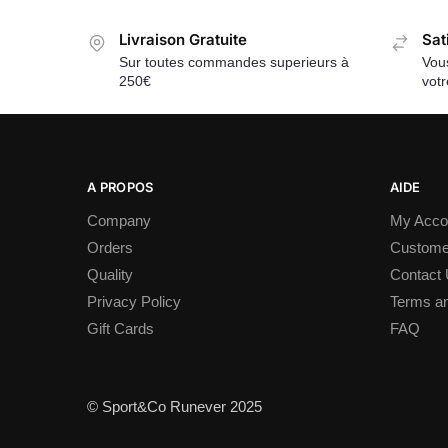
Livraison Gratuite
Sat
Sur toutes commandes superieurs à
Vous
250€
vot
A PROPOS
AIDE
Company
My Acco
Orders
Custome
Quality
Contact
Privacy Policy
Terms an
Gift Cards
FAQ
© Sport&Co Runever 2025