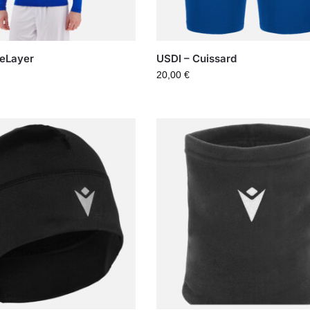
seLayer
USDI – Cuissard
20,00
€