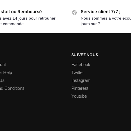
isfait ou Remboursé
Service client 7/7 j
 avez 14 jours pour retrouner
Nous sommes à votre écou
re commande
jours sur 7.
SUIVEZ NOUS
unt
Facebook
r Help
Twitter
 Us
Instagram
d Conditions
Pinterest
Youtube