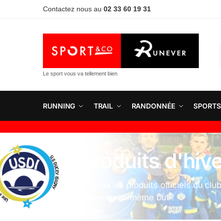
Contactez nous au
02 33 60 19 31
Le sport vous va tellement bien
RUNNING
TRAIL
RANDONNÉE
SPORTS
5. Produits d'hiv
Découvrez les produits officiels du clu
Une équipe, un même but !