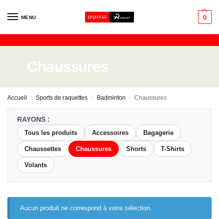
0
MENU
Chaussures
Accueil
Sports de raquettes
Badminton
Chaussures
/
/
/
RAYONS :
Tous les produits
Accessoires
Bagagerie
Chaussettes
Chaussures
Shorts
T-Shirts
Volants
Aucun produit ne correspond à votre sélection.