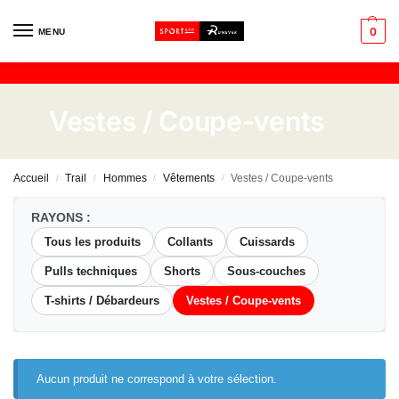
0
MENU
Vestes / Coupe-vents
Accueil
Trail
Hommes
Vêtements
Vestes / Coupe-vents
/
/
/
/
RAYONS :
Tous les produits
Collants
Cuissards
Pulls techniques
Shorts
Sous-couches
T-shirts / Débardeurs
Vestes / Coupe-vents
Aucun produit ne correspond à votre sélection.