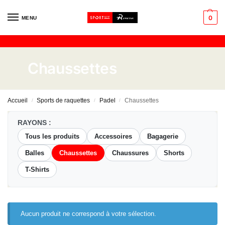
0
MENU
Chaussettes
Accueil
Sports de raquettes
Padel
Chaussettes
/
/
/
RAYONS :
Tous les produits
Accessoires
Bagagerie
Balles
Chaussettes
Chaussures
Shorts
T-Shirts
Aucun produit ne correspond à votre sélection.